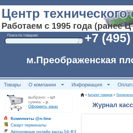
Центр технического
Работаем с 1995 года (ранее 
+7 (495)
Поиск по товарам:
м.Преображенская пл
Товары
О компании
Информация
Оплат
»
Каталог товаров
»
Техническ
выбрано:
-
шт
сумма:
-
р.
Журнал касс
Оформить заказ
Комплекты @n-line
Смарт терминалы
Автономные онлайн кассы 54-ФЗ